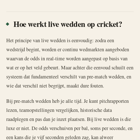
Hoe werkt live wedden op cricket?
Het principe van live wedden is eenvoudig: zodra een
wedstrijd begint, worden er continu wedmarkten aangeboden
waarvan de odds in real-time worden aangepast op basis van
wat er op het veld gebeurt. Maar achter die eenvoud schuilt een
systeem dat fundamenteel verschilt van pre-match wedden, en
wie dat verschil niet begrijpt, maakt dure fouten.
Bij pre-match wedden heb je alle tijd. Je kunt pitchrapporten
lezen, teamopstellingen vergelijken, historische data
raadplegen en pas dan je inzet plaatsen. Bij live wedden is die
luxe er niet. De odds verschuiven per bal, soms per seconde, en
een kans die je vijf seconden geleden zag, kan alweer