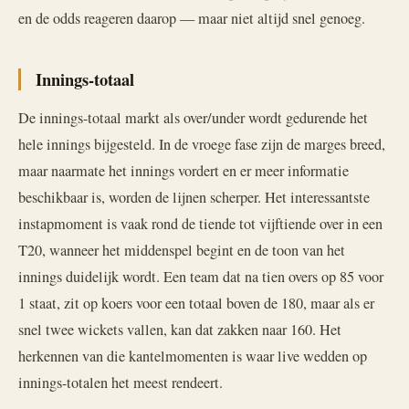
en de odds reageren daarop — maar niet altijd snel genoeg.
Innings-totaal
De innings-totaal markt als over/under wordt gedurende het
hele innings bijgesteld. In de vroege fase zijn de marges breed,
maar naarmate het innings vordert en er meer informatie
beschikbaar is, worden de lijnen scherper. Het interessantste
instapmoment is vaak rond de tiende tot vijftiende over in een
T20, wanneer het middenspel begint en de toon van het
innings duidelijk wordt. Een team dat na tien overs op 85 voor
1 staat, zit op koers voor een totaal boven de 180, maar als er
snel twee wickets vallen, kan dat zakken naar 160. Het
herkennen van die kantelmomenten is waar live wedden op
innings-totalen het meest rendeert.