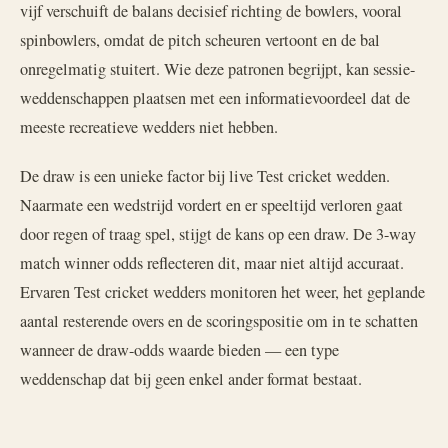
vijf verschuift de balans decisief richting de bowlers, vooral
spinbowlers, omdat de pitch scheuren vertoont en de bal
onregelmatig stuitert. Wie deze patronen begrijpt, kan sessie-
weddenschappen plaatsen met een informatievoordeel dat de
meeste recreatieve wedders niet hebben.
De draw is een unieke factor bij live Test cricket wedden.
Naarmate een wedstrijd vordert en er speeltijd verloren gaat
door regen of traag spel, stijgt de kans op een draw. De 3-way
match winner odds reflecteren dit, maar niet altijd accuraat.
Ervaren Test cricket wedders monitoren het weer, het geplande
aantal resterende overs en de scoringspositie om in te schatten
wanneer de draw-odds waarde bieden — een type
weddenschap dat bij geen enkel ander format bestaat.