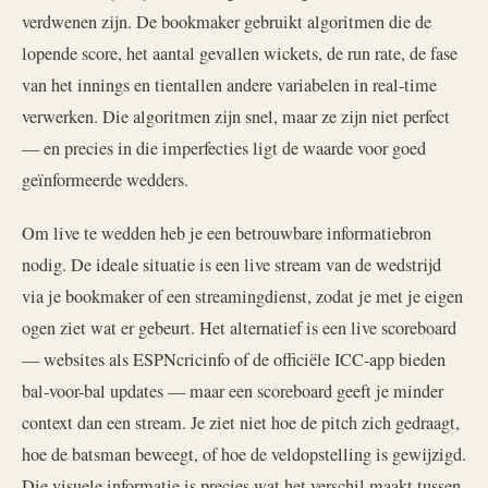
verdwenen zijn. De bookmaker gebruikt algoritmen die de
lopende score, het aantal gevallen wickets, de run rate, de fase
van het innings en tientallen andere variabelen in real-time
verwerken. Die algoritmen zijn snel, maar ze zijn niet perfect
— en precies in die imperfecties ligt de waarde voor goed
geïnformeerde wedders.
Om live te wedden heb je een betrouwbare informatiebron
nodig. De ideale situatie is een live stream van de wedstrijd
via je bookmaker of een streamingdienst, zodat je met je eigen
ogen ziet wat er gebeurt. Het alternatief is een live scoreboard
— websites als ESPNcricinfo of de officiële ICC-app bieden
bal-voor-bal updates — maar een scoreboard geeft je minder
context dan een stream. Je ziet niet hoe de pitch zich gedraagt,
hoe de batsman beweegt, of hoe de veldopstelling is gewijzigd.
Die visuele informatie is precies wat het verschil maakt tussen