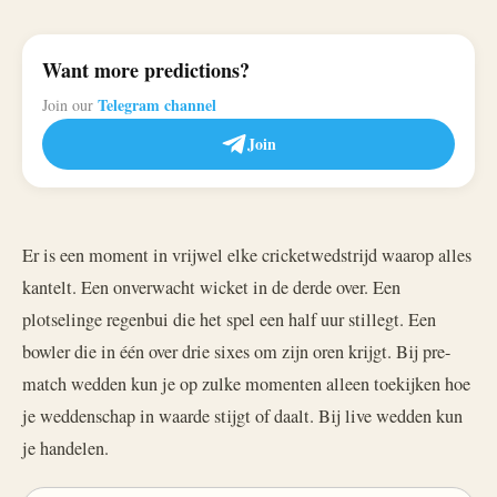
Want more predictions?
Telegram channel
Join our
Join
Er is een moment in vrijwel elke cricketwedstrijd waarop alles
kantelt. Een onverwacht wicket in de derde over. Een
plotselinge regenbui die het spel een half uur stillegt. Een
bowler die in één over drie sixes om zijn oren krijgt. Bij pre-
match wedden kun je op zulke momenten alleen toekijken hoe
je weddenschap in waarde stijgt of daalt. Bij live wedden kun
je handelen.