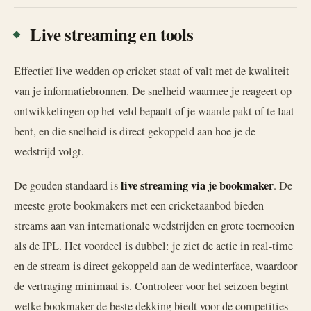
Live streaming en tools
Effectief live wedden op cricket staat of valt met de kwaliteit
van je informatiebronnen. De snelheid waarmee je reageert op
ontwikkelingen op het veld bepaalt of je waarde pakt of te laat
bent, en die snelheid is direct gekoppeld aan hoe je de
wedstrijd volgt.
live streaming via je bookmaker
De gouden standaard is
. De
meeste grote bookmakers met een cricketaanbod bieden
streams aan van internationale wedstrijden en grote toernooien
als de IPL. Het voordeel is dubbel: je ziet de actie in real-time
en de stream is direct gekoppeld aan de wedinterface, waardoor
de vertraging minimaal is. Controleer voor het seizoen begint
welke bookmaker de beste dekking biedt voor de competities