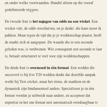
en onder welke voorwaarden. Handel alleen op die vooraf
gedefinieerde triggers.
het najagen van odds na een wicket
De tweede fout is
. Een
wicket valt, de odds verschuiven, en je denkt: die kans moet ik
pakken. Maar tegen de tijd dat je je weddenschap plaatst, heeft
de markt zich al aangepast. De waarde die er een seconde
geleden was, is verdwenen. Wie consequent een seconde te laat
is, betaalt structureel te veel voor zijn weddenschappen.
overmoed in één format
De derde fout is
. Een wedder die
succesvol is bij live T20 wedden denkt dat dezelfde aanpak
werkt bij Test cricket, maar het ritme, de markten en de
dynamiek zijn fundamenteel anders. Specialiseer je in één
format voordat je uitbreidt naar andere, en accepteer dat
expertise in het ene format niet automatisch overdraagbaar is