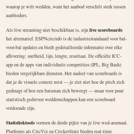
waarop je wilt wedden, want het aanbod verschilt sterk tussen
aanbieders.
live scoreboards
Als live streaming niet beschikbaar is, zijn
het alternatief. ESPNcricinfo is de industriestandaard voor bal-
voor-bal updates en biedt gedetailleerde informatie over elke
aflevering: snelheid, lijn, lengte, resultaat. De officiële ICC-
app en de apps van individuele competities (IPL, Big Bash)
bieden vergelijkbare diensten. Het nadeel van scoreboards is
dat je de visuele context mist — je ziet niet hoe de pitch zich
gedraagt of hoe een batsman zich beweegt — maar voor puur
statistisch gedreven weddenschappen kan een scoreboard
voldoende zijn.
Statistiektools
vormen de derde pijler van je live wed-arsenaal.
Platforms als CricViz en CricketStatz bieden real-time