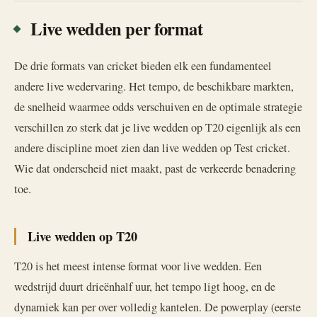
Live wedden per format
De drie formats van cricket bieden elk een fundamenteel
andere live wedervaring. Het tempo, de beschikbare markten,
de snelheid waarmee odds verschuiven en de optimale strategie
verschillen zo sterk dat je live wedden op T20 eigenlijk als een
andere discipline moet zien dan live wedden op Test cricket.
Wie dat onderscheid niet maakt, past de verkeerde benadering
toe.
Live wedden op T20
T20 is het meest intense format voor live wedden. Een
wedstrijd duurt drieënhalf uur, het tempo ligt hoog, en de
dynamiek kan per over volledig kantelen. De powerplay (eerste