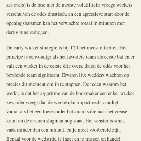
zes overs) is de fase met de meeste volatiliteit: vroege wickets
verschuiven de odds drastisch, en een agressieve start door de
openingsbatsmen kan het verwachte totaal in minuten met
dertig runs verhogen.
De early wicket strategie is bij T20 het meest effectief. Het
principe is eenvoudig: als het favoriete team als eerste bat en er
valt een wicket in de eerste drie overs, dalen de odds voor het
bowlende team significant. Ervaren live wedders wachten op
precies dit moment om in te stappen. De reden waarom het
werkt, is dat het algoritme van de bookmaker een enkel wicket
zwaarder weegt dan de werkelijke impact rechtvaardigt —
vooral als het een lower-order batsman is die naar het crease
komt en de ervaren slagman nog staat. Het venster is smal,
vaak minder dan een minuut, en je moet voorbereid zijn.
Bepaal voor de wedstrijd je inzet en je trigger, en handel