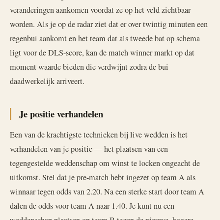
veranderingen aankomen voordat ze op het veld zichtbaar
worden. Als je op de radar ziet dat er over twintig minuten een
regenbui aankomt en het team dat als tweede bat op schema
ligt voor de DLS-score, kan de match winner markt op dat
moment waarde bieden die verdwijnt zodra de bui
daadwerkelijk arriveert.
Je positie verhandelen
Een van de krachtigste technieken bij live wedden is het
verhandelen van je positie — het plaatsen van een
tegengestelde weddenschap om winst te locken ongeacht de
uitkomst. Stel dat je pre-match hebt ingezet op team A als
winnaar tegen odds van 2.20. Na een sterke start door team A
dalen de odds voor team A naar 1.40. Je kunt nu een
weddenschap plaatsen op team B tegen de nieuwe, hogere