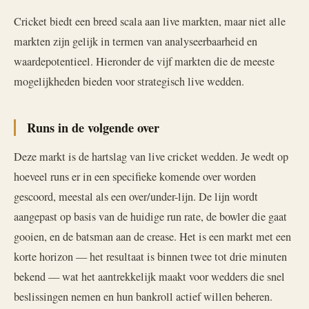
Cricket biedt een breed scala aan live markten, maar niet alle
markten zijn gelijk in termen van analyseerbaarheid en
waardepotentieel. Hieronder de vijf markten die de meeste
mogelijkheden bieden voor strategisch live wedden.
Runs in de volgende over
Deze markt is de hartslag van live cricket wedden. Je wedt op
hoeveel runs er in een specifieke komende over worden
gescoord, meestal als een over/under-lijn. De lijn wordt
aangepast op basis van de huidige run rate, de bowler die gaat
gooien, en de batsman aan de crease. Het is een markt met een
korte horizon — het resultaat is binnen twee tot drie minuten
bekend — wat het aantrekkelijk maakt voor wedders die snel
beslissingen nemen en hun bankroll actief willen beheren.